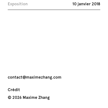
Exposition
10 janvier 2018
Du 10 janvier au 25 février 2018, l’artiste Maxime
Zhang aura présenté – lors d’une exposition –
une sélection de peinture et de photographie
(émulsion de gélatino bromure sur de verre) au
Musée International des Arts de Li Shiu (Chine).
contact@maximezhang.com
Crédit
Plus d’information
© 2026 Maxime Zhang